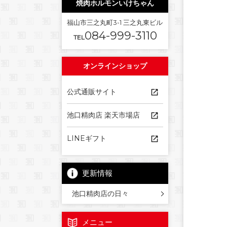
焼肉ホルモンいけちゃん
福山市三之丸町3-1 三之丸東ビル
084-999-3110
TEL
オンラインショップ
公式通販サイト
池口精肉店 楽天市場店
LINEギフト
更新情報
池口精肉店の日々
メニュー