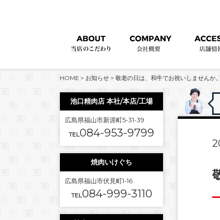
HOME
>
お知らせ
>
敬老の日は、和牛でお祝いしませんか。
池口精肉店 本社/本店/工場
広島県福山市新涯町5-31-39
084-953-9799
TEL
2
焼肉いけぐち
広島県福山市伏見町1-16
084-999-3110
TEL