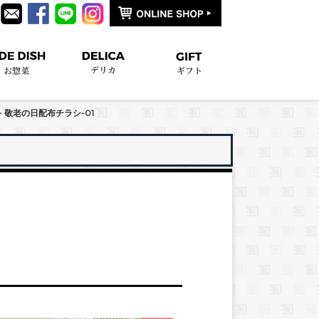
>
敬老の日配布チラシ-01