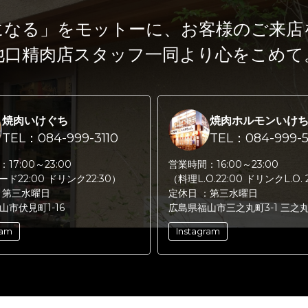
になる」をモットーに、
お客様のご来店
池口精肉店スタッフ一同より心をこめて
焼肉いけぐち
焼肉ホルモンいけ
TEL：084-999-3110
TEL：084-999-5
：
17:00～23:00
営業時間：
16:00～23:00
フード22:00 ドリンク22:30）
（料理L.O.22:00 ドリンクL.O. 
：
第三水曜日
定休日 ：
第三水曜日
山市伏見町1-16
広島県福山市三之丸町3-1 三之
ram
Instagram