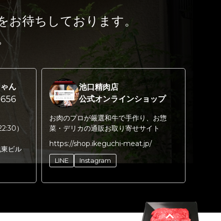
をお待ちしております。
。
ちゃん
池口精肉店
656
公式オンラインショップ
お肉のプロが厳選和牛で手作り、お惣
22:30）
菜・デリカの通販お取り寄せサイト
https://shop.ikeguchi-meat.jp/
丸東ビル
LINE
Instagram