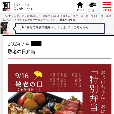
おいしさは、
思い出になる
HOME
こだわり
MENU
HOME
>
お知らせ
>
敬老の日は、和牛でお祝いしませんか。ステーキ、ローストビーフ、弁当
もA4/A5ランクの上質な和牛で喜んでもいたい♪
>
敬老の日弁当
LINE登録で最新情報をゲットしよう"
→こちらから
"
2024.9.4
敬老の日弁当