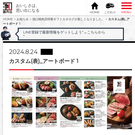
おいしさは、
思い出になる
HOME
こだわり
MENU
HOME
>
お知らせ
>
池口精肉店特製ギフトカタログが新しくなりました。
>
カスタム(表)_ア
ートボード 1
LINE登録で最新情報をゲットしよう"
→こちらから
"
2024.8.24
カスタム(表)_アートボード 1