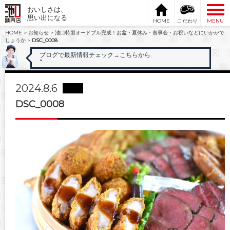
おいしさは、
思い出になる
HOME
こだわり
MENU
HOME
>
お知らせ
>
池口特製オードブル完成！お盆・夏休み・食事会・お祝いなどにいかがで
しょうか
>
DSC_0008
ブログで最新情報チェック
→こちらから
"
2024.8.6
DSC_0008