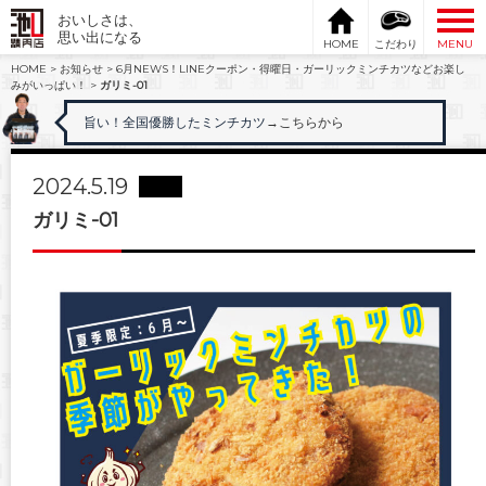
おいしさは、
思い出になる
HOME
こだわり
MENU
HOME
>
お知らせ
>
6月NEWS！LINEクーポン・得曜日・ガーリックミンチカツなどお楽し
みがいっぱい！
>
ガリミ-01
旨い！全国優勝したミンチカツ
→こちらから
2024.5.19
ガリミ-01