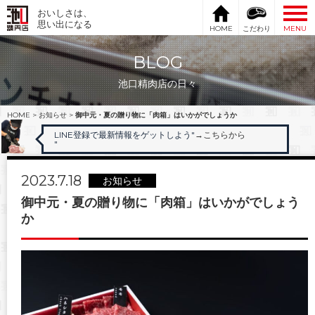
おいしさは、
思い出になる
HOME
こだわり
MENU
BLOG
池口精肉店の日々
HOME
>
お知らせ
>
御中元・夏の贈り物に「肉箱」はいかがでしょうか
LINE登録で最新情報をゲットしよう"
→こちらから
"
2023.7.18
お知らせ
御中元・夏の贈り物に「肉箱」はいかがでしょう
か