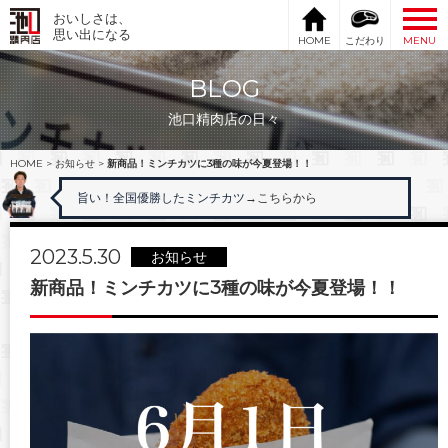
おいしさは、
思い出になる
HOME
こだわり
MENU
BLOG
池口精肉店の日々
HOME
>
お知らせ
>
新商品！ミンチカツに3種の味が今夏登場！！
旨い！全国優勝したミンチカツ
→こちらから
2023.5.30
お知らせ
新商品！ミンチカツに3種の味が今夏登場！！