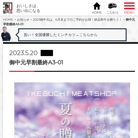
おいしさは、
思い出になる
HOME
こだわり
MENU
HOME
>
お知らせ
>
2023御中元は、6月末までのご予約がお得！絶品和牛を贈ろう！
>
御中元
早割最終A3-01
旨い！全国優勝したミンチカツ
→こちらから
2023.5.20
御中元早割最終A3-01