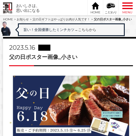
おいしさは、
思い出になる
HOME
こだわり
MENU
HOME
>
お知らせ
>
父の日ギフトはやっぱりお肉が人気です！
>
父の日ポスター画像_小さい
旨い！全国優勝したミンチカツ
→こちらから
2023.5.16
父の日ポスター画像_小さい