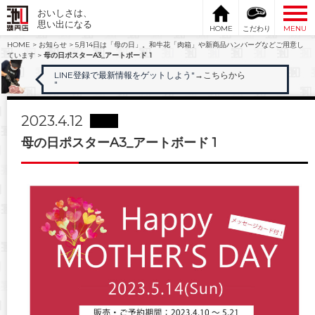
おいしさは、
思い出になる
HOME
こだわり
MENU
HOME
>
お知らせ
>
5月14日は「母の日」。和牛花「肉箱」や新商品ハンバーグなどご用意し
ています
>
母の日ポスターA3_アートボード 1
LINE登録で最新情報をゲットしよう"
→こちらから
"
2023.4.12
母の日ポスターA3_アートボード 1