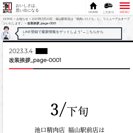
おいしさは、
思い出になる
HOME
こだわり
MENU
HOME
>
お知らせ
>
2023年3月20日：福山駅前店は「焼肉いけぐち」に、リニューアルオープ
ンいたします。
>
改装挨拶_page-0001
LINE登録で最新情報をゲットしよう"
→こちらから
"
2023.3.4
改装挨拶_page-0001