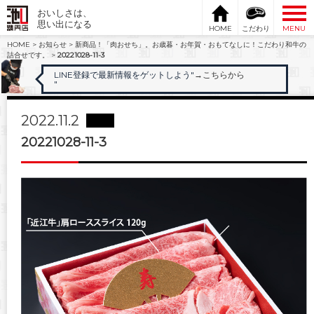
おいしさは、
思い出になる
HOME
こだわり
MENU
HOME
>
お知らせ
>
新商品！「肉おせち」。お歳暮・お年賀・おもてなしに！こだわり和牛の
詰合せです。
>
20221028-11-3
LINE登録で最新情報をゲットしよう"
→こちらから
"
2022.11.2
20221028-11-3