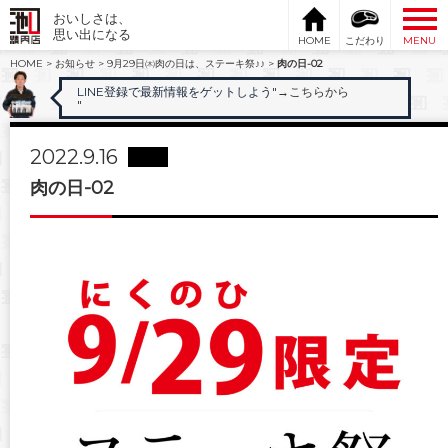
おいしさは、
思い出になる
HOME
こだわり
MENU
HOME
>
お知らせ
>
9月29日㈭肉の日は、ステーキ祭♪♪
>
肉の日-02
LINE登録で最新情報をゲットしよう"
→こちらから
"
2022.9.16
肉の日-02