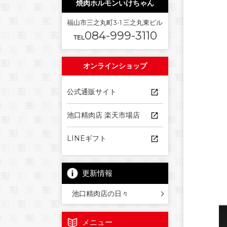
焼肉ホルモンいけちゃん
福山市三之丸町3-1 三之丸東ビル
084-999-3110
TEL
オンラインショップ
公式通販サイト
池口精肉店 楽天市場店
LINEギフト
更新情報
池口精肉店の日々
メニュー