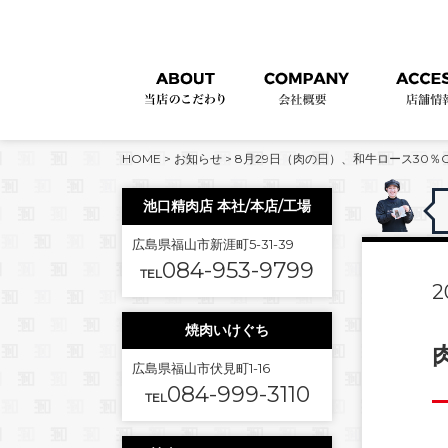
HOME
>
お知らせ
>
8月29日（肉の日）、和牛ロース30％O
池口精肉店 本社/本店/工場
広島県福山市新涯町5-31-39
084-953-9799
TEL
2
焼肉いけぐち
広島県福山市伏見町1-16
084-999-3110
TEL