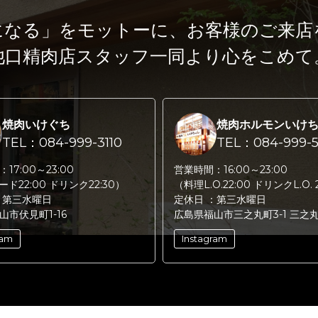
になる」をモットーに、
お客様のご来店
池口精肉店スタッフ一同より心をこめて
焼肉いけぐち
焼肉ホルモンいけ
TEL：084-999-3110
TEL：084-999-5
：
17:00～23:00
営業時間：
16:00～23:00
フード22:00 ドリンク22:30）
（料理L.O.22:00 ドリンクL.O. 
：
第三水曜日
定休日 ：
第三水曜日
山市伏見町1-16
広島県福山市三之丸町3-1 三之
ram
Instagram