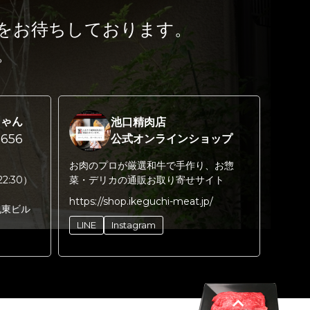
をお待ちしております。
。
ちゃん
池口精肉店
656
公式オンラインショップ
お肉のプロが厳選和牛で手作り、お惣
22:30）
菜・デリカの通販お取り寄せサイト
https://shop.ikeguchi-meat.jp/
丸東ビル
LINE
Instagram