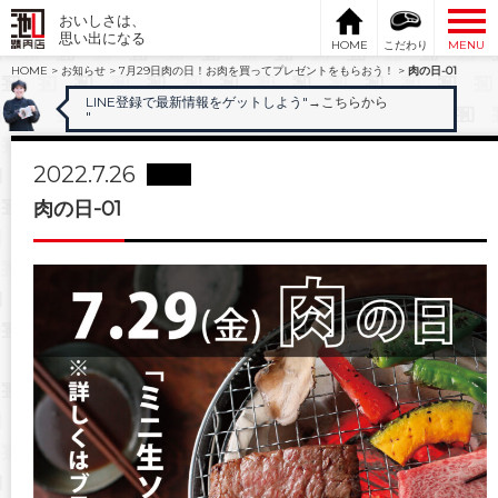
おいしさは、
思い出になる
HOME
こだわり
MENU
HOME
>
お知らせ
>
7月29日肉の日！お肉を買ってプレゼントをもらおう！
>
肉の日-01
LINE登録で最新情報をゲットしよう"
→こちらから
"
2022.7.26
肉の日-01