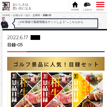
おいしさは、
思い出になる
HOME
こだわり
MENU
HOME
>
お知らせ
>
法人・企業様
>
目録-05
LINE登録で最新情報をゲットしよう"
→こちらから
"
2022.6.17
目録-05