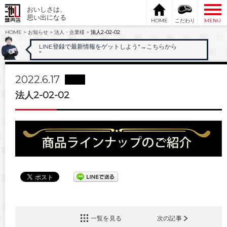
おいしさは、
思い出になる
HOME
こだわり
MENU
HOME
>
お知らせ
>
法人・企業様
>
法人2-02-02
LINE登録で最新情報をゲットしよう"
→こちらから
"
2022.6.17
法人2-02-02
一覧を見る
次の記事