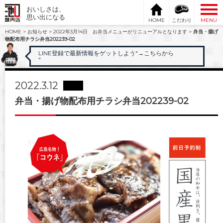
おいしさは、
思い出になる
HOME
こだわり
MENU
HOME
>
お知らせ
>
2022年3月14日 お弁当メニューがリニューアルとなります
>
弁当・揚げ
物配布用チラシ弁当202239-02
LINE登録で最新情報をゲットしよう"
→こちらから
"
2022.3.12
弁当・揚げ物配布用チラシ弁当202239-02