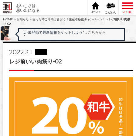
おいしさは、
思い出になる
HOME
こだわり
MENU
HOME
>
お知らせ
>
困った時こそ助け合おう！生産者応援キャンペーン！
>
レジ前いい肉祭
り-02
LINE登録で最新情報をゲットしよう"
→こちらから
"
2022.3.1
レジ前いい肉祭り-02