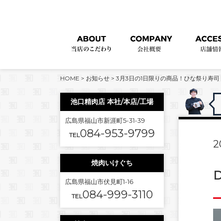
HOME
>
お知らせ
>
3月3日の1日限りの商品！ひな祭り寿司
池口精肉店 本社/本店/工場
広島県福山市新涯町5-31-39
084-953-9799
TEL
2
焼肉いけぐち
D
広島県福山市伏見町1-16
084-999-3110
TEL