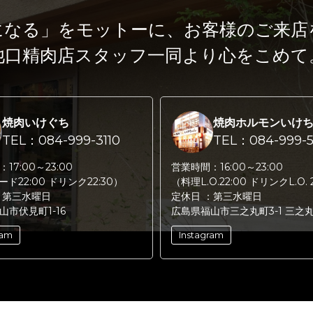
になる」をモットーに、
お客様のご来店
池口精肉店スタッフ一同より心をこめて
焼肉いけぐち
焼肉ホルモンいけ
TEL：084-999-3110
TEL：084-999-5
：
17:00～23:00
営業時間：
16:00～23:00
フード22:00 ドリンク22:30）
（料理L.O.22:00 ドリンクL.O. 
：
第三水曜日
定休日 ：
第三水曜日
山市伏見町1-16
広島県福山市三之丸町3-1 三之
ram
Instagram