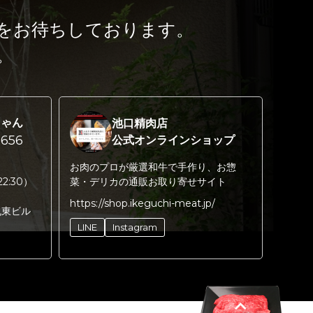
をお待ちしております。
。
ちゃん
池口精肉店
656
公式オンラインショップ
お肉のプロが厳選和牛で手作り、お惣
22:30）
菜・デリカの通販お取り寄せサイト
https://shop.ikeguchi-meat.jp/
丸東ビル
LINE
Instagram