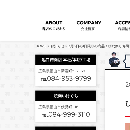
HOME
>
お知らせ
>
3月3日の1日限りの商品！ひな祭り寿司
池口精肉店 本社/本店/工場
広島県福山市新涯町5-31-39
084-953-9799
TEL
2
焼肉いけぐち
広島県福山市伏見町1-16
084-999-3110
TEL