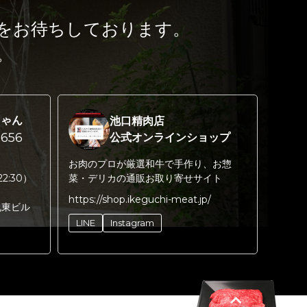
をお待ちしております。
。
ちゃん
池口精肉店
656
公式オンラインショップ
お肉のプロが厳選和牛で手作り、お惣
22:30）
菜・デリカの通販お取り寄せサイト
https://shop.ikeguchi-meat.jp/
丸東ビル
LINE
Instagram