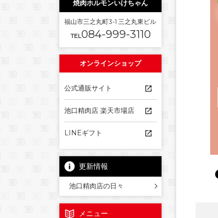
焼肉ホルモンいけちゃん
福山市三之丸町3-1 三之丸東ビル
084-999-3110
TEL
オンラインショップ
公式通販サイト
池口精肉店 楽天市場店
LINEギフト
更新情報
池口精肉店の日々
メニュー