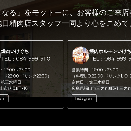
になる」をモットーに、
お客様のご来店
池口精肉店スタッフ一同より心をこめて
焼肉いけぐち
焼肉ホルモンいけ
TEL：084-999-3110
TEL：084-999-5
：
17:00～23:00
営業時間：
16:00～23:00
フード22:00 ドリンク22:30）
（料理L.O.22:00 ドリンクL.O. 
：
第三水曜日
定休日 ：
第三水曜日
山市伏見町1-16
広島県福山市三之丸町3-1 三之
ram
Instagram