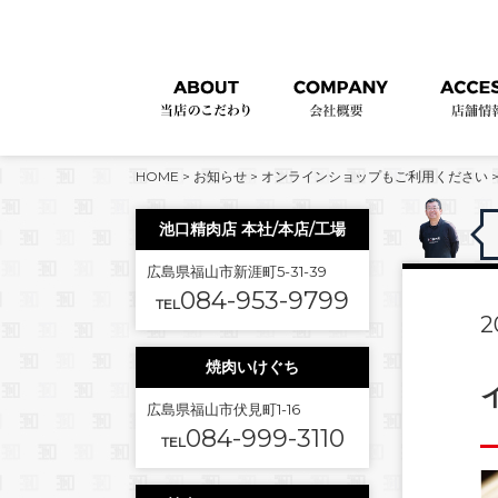
HOME
>
お知らせ
>
オンラインショップもご利用ください
池口精肉店 本社/本店/工場
広島県福山市新涯町5-31-39
084-953-9799
TEL
2
焼肉いけぐち
広島県福山市伏見町1-16
084-999-3110
TEL