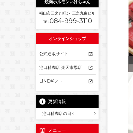
焼肉ホルモンいけちゃん
福山市三之丸町3-1 三之丸東ビル
084-999-3110
TEL
オンラインショップ
公式通販サイト
池口精肉店 楽天市場店
LINEギフト
更新情報
池口精肉店の日々
メニュー