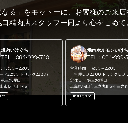
になる」をモットーに、
お客様のご来店
池口精肉店スタッフ一同より心をこめて
焼肉いけぐち
焼肉ホルモンいけ
TEL：084-999-3110
TEL：084-999-5
：
17:00～23:00
営業時間：
16:00～23:00
フード22:00 ドリンク22:30）
（料理L.O.22:00 ドリンクL.O. 
：
第三水曜日
定休日 ：
第三水曜日
山市伏見町1-16
広島県福山市三之丸町3-1 三之
ram
Instagram