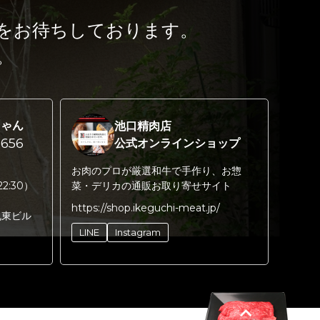
をお待ちしております。
。
ちゃん
池口精肉店
656
公式オンラインショップ
お肉のプロが厳選和牛で手作り、お惣
22:30）
菜・デリカの通販お取り寄せサイト
https://shop.ikeguchi-meat.jp/
丸東ビル
LINE
Instagram