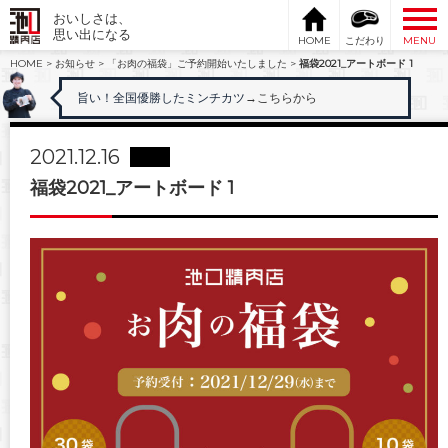
おいしさは、
思い出になる
HOME
こだわり
MENU
HOME
>
お知らせ
>
「お肉の福袋」ご予約開始いたしました
>
福袋2021_アートボード 1
旨い！全国優勝したミンチカツ
→こちらから
2021.12.16
福袋2021_アートボード 1