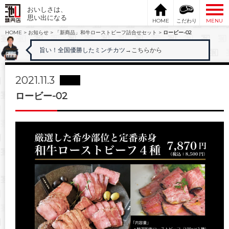
おいしさは、
思い出になる
HOME
こだわり
MENU
HOME
>
お知らせ
>
「新商品」和牛ローストビーフ詰合せセット
>
ロービー-02
旨い！全国優勝したミンチカツ
→こちらから
2021.11.3
ロービー-02