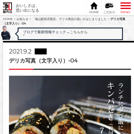
おいしさは、
思い出になる
HOME
こだわり
MENU
HOME
>
お知らせ
>
「福山駅前店限定」デリカ商品の扱いがはじまりました
>
デリカ写真
（文字入り）-04
ブログで最新情報チェック
→こちらから
"
2021.9.2
デリカ写真（文字入り）-04