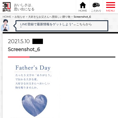
おいしさは、
思い出になる
HOME
こだわり
MENU
HOME
>
お知らせ
>
大好きなお父さんへ美味しい贈り物
>
Screenshot_6
LINE登録で最新情報をゲットしよう"
→こちらから
"
2021.5.10
Screenshot_6