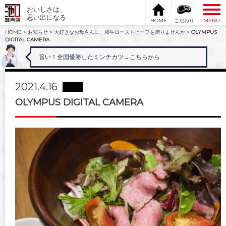
おいしさは、
思い出になる
HOME
こだわり
MENU
HOME
>
お知らせ
>
大好きなお母さんに、和牛ローストビーフを贈りませんか
>
OLYMPUS
DIGITAL CAMERA
旨い！全国優勝したミンチカツ
→こちらから
2021.4.16
OLYMPUS DIGITAL CAMERA