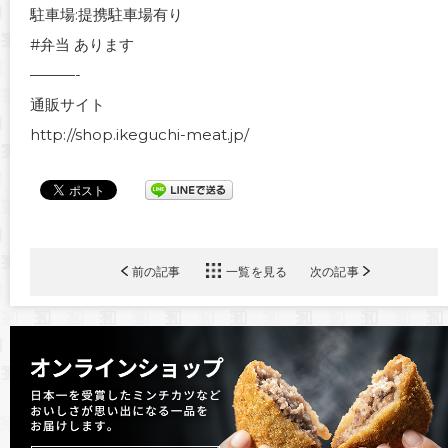
駐車場:提携駐車場有り
#弁当 あります
———-
通販サイト
http://shop.ikeguchi-meat.jp/
前の記事
一覧を見る
次の記事