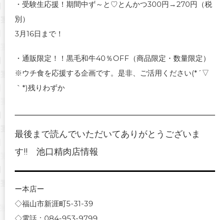
・受験生応援！期間中ず～と♡とんかつ300円→270円（税
別）
3月16日まで！
・通販限定！！黒毛和牛40％OFF（商品限定・数量限定）
※ウチ食を応援する企画です。是非、ご活用ください(*´▽
｀*)残りわずか
最後まで読んでいただいてありがとうございま
す!! 池口精肉店情報
ー本店ー
◇福山市新涯町5-31-39
◇電話：084-953-9799