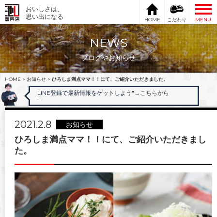
おいしさは、
思い出になる
HOME
こだわり
MENU
NEWS
ブログやお知らせ
HOME
>
お知らせ
>
ひろしま満点ママ！！にて、ご紹介いただきました。
LINE登録で最新情報をゲットしよう"
→こちらから
"
2021.2.8
お知らせ
ひろしま満点ママ！！にて、ご紹介いただきまし
た。