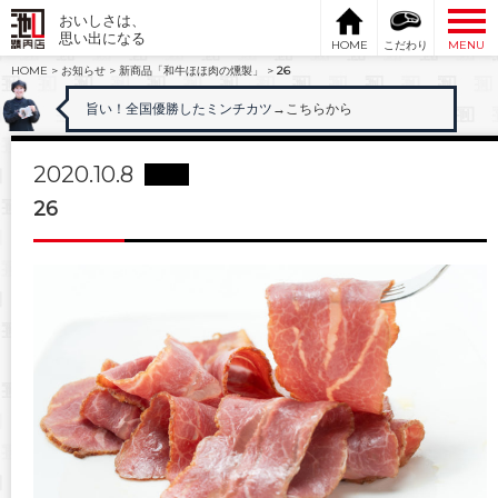
おいしさは、
思い出になる
HOME
こだわり
MENU
HOME
>
お知らせ
>
新商品「和牛ほほ肉の燻製」
>
26
旨い！全国優勝したミンチカツ
→こちらから
2020.10.8
26