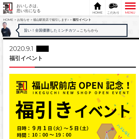
おいしさは、
思い出になる
HOME
こだわり
MENU
HOME
>
お知らせ
>
福山駅前店で福引します♪
>
福引イベント
旨い！全国優勝したミンチカツ
→こちらから
2020.9.1
福引イベント