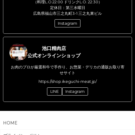
（料理L.O.22:00 ドリンクL.O. 22:30）
定休日：第三水曜日
広島県福山市三之丸町3-1 三之丸東ビル
Instagram
池口精肉店
公式オンラインショップ
お肉のプロが厳選和牛で手作り、お惣菜・デリカの通販お取り寄
せサイト
https://shop.ikeguchi-meat.jp/
LINE
Instagram
HOME