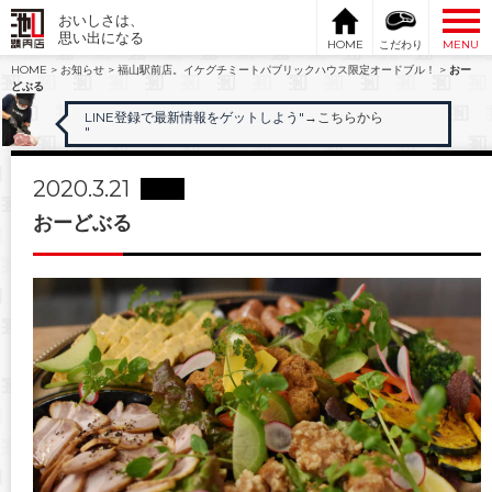
おいしさは、
思い出になる
HOME
こだわり
MENU
HOME
>
お知らせ
>
福山駅前店。イケグチミートパブリックハウス限定オードブル！
>
おー
どぶる
LINE登録で最新情報をゲットしよう"
→こちらから
"
2020.3.21
おーどぶる