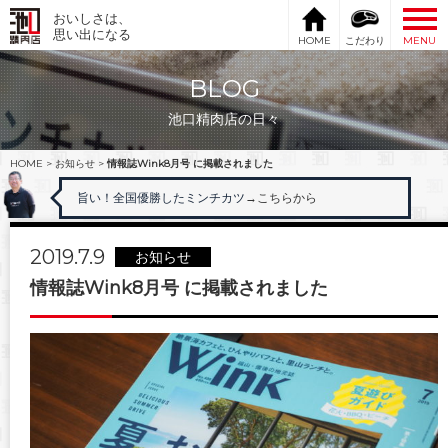
おいしさは、
思い出になる
HOME
こだわり
MENU
BLOG
池口精肉店の日々
HOME
>
お知らせ
>
情報誌Wink8月号 に掲載されました
旨い！全国優勝したミンチカツ
→こちらから
2019.7.9
お知らせ
情報誌Wink8月号 に掲載されました