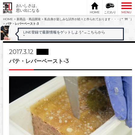
おいしさは、
思い出になる
HOME
こだわり
MENU
HOME
>
新商品・商品開発
>
私自身が楽しみな試作が続々と作られております・・・( *´艸｀)
>
パテ・レバーペースト-3
LINE登録で最新情報をゲットしよう"
→こちらから
"
2017.3.12
パテ・レバーペースト-3