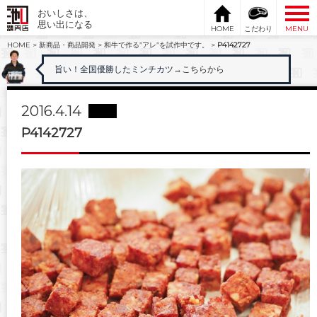
おいしさは、
思い出になる
HOME
こだわり
MENU
HOME
>
新商品・商品開発
>
和牛で作る”アレ”を試作中です。
>
P4142727
旨い！全国優勝したミンチカツ
→こちらから
2016.4.14
P4142727