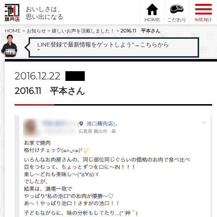
おいしさは、
思い出になる
HOME
こだわり
MENU
HOME
>
お知らせ
>
嬉しいお声を頂戴しました！
>
2016.11 平本さん
LINE登録で最新情報をゲットしよう"
→こちらから
"
2016.12.22
2016.11 平本さん