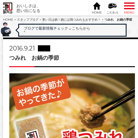
おいしさは、
思い出になる
HOME
こだわり
MENU
HOME
>
スタッフブログ
>
寒い日は鍋！鍋には鶏つみれもおすすめ！
>
つみれ お鍋の季節
ブログで最新情報チェック
→こちらから
"
2016.9.21
つみれ お鍋の季節