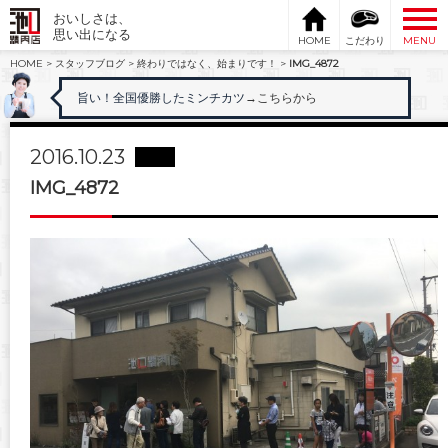
おいしさは、
思い出になる
HOME
こだわり
MENU
HOME
>
スタッフブログ
>
終わりではなく、始まりです！
>
IMG_4872
旨い！全国優勝したミンチカツ
→こちらから
2016.10.23
IMG_4872