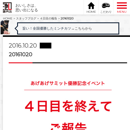
おいしさは、
思い出になる
HOME
こだわり
MENU
HOME
>
スタッフブログ
>
４日目の報告
>
20161020
旨い！全国優勝したミンチカツ
→こちらから
2016.10.20
20161020