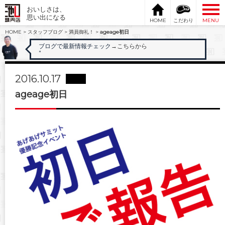
おいしさは、
思い出になる
HOME
こだわり
MENU
HOME
>
スタッフブログ
>
満員御礼！
>
ageage初日
ブログで最新情報チェック
→こちらから
"
2016.10.17
ageage初日