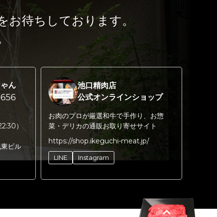
をお待ちしております。
。
ちゃん
池口精肉店
656
公式オンラインショップ
お肉のプロが厳選和牛で手作り、お惣
22:30）
菜・デリカの通販お取り寄せサイト
https://shop.ikeguchi-meat.jp/
丸東ビル
LINE
Instagram