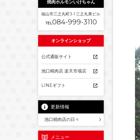
焼肉ホルモンいけちゃん
福山市三之丸町3-1 三之丸東ビル
084-999-3110
TEL
オンラインショップ
公式通販サイト
池口精肉店 楽天市場店
LINEギフト
更新情報
池口精肉店の日々
メニュー