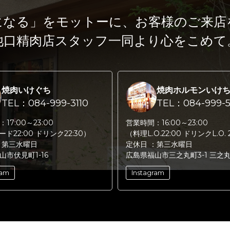
になる」をモットーに、
お客様のご来店
池口精肉店スタッフ一同より心をこめて
焼肉いけぐち
焼肉ホルモンいけ
TEL：084-999-3110
TEL：084-999-5
：
17:00～23:00
営業時間：
16:00～23:00
フード22:00 ドリンク22:30）
（料理L.O.22:00 ドリンクL.O. 
：
第三水曜日
定休日 ：
第三水曜日
山市伏見町1-16
広島県福山市三之丸町3-1 三之
ram
Instagram