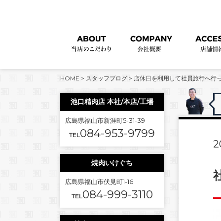
HOME
>
スタッフブログ
>
店休日を利用して社員旅行へ行
池口精肉店 本社/本店/工場
広島県福山市新涯町5-31-39
084-953-9799
TEL
2
焼肉いけぐち
広島県福山市伏見町1-16
084-999-3110
TEL