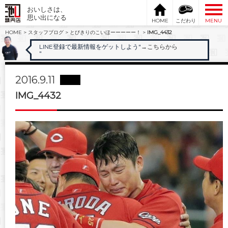
おいしさは、
思い出になる
HOME
こだわり
MENU
HOME
>
スタッフブログ
>
とびきりのこいほーーーーー！
>
IMG_4432
LINE登録で最新情報をゲットしよう"
→こちらから
"
2016.9.11
IMG_4432