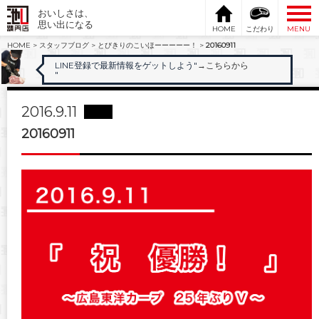
おいしさは、
思い出になる
HOME
こだわり
MENU
HOME
>
スタッフブログ
>
とびきりのこいほーーーーー！
>
20160911
LINE登録で最新情報をゲットしよう"
→こちらから
"
2016.9.11
20160911