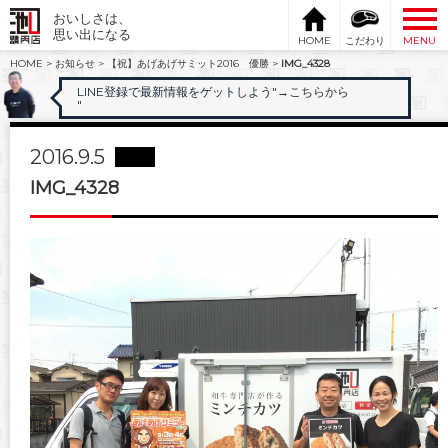
おいしさは、
思い出になる
HOME
こだわり
MENU
HOME
>
お知らせ
>
【祝】あげあげサミット2016 優勝
>
IMG_4328
LINE登録で最新情報をゲットしよう"
→こちらから
"
2016.9.5
IMG_4328