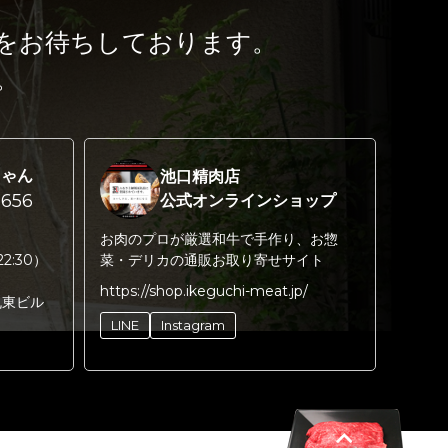
をお待ちしております。
。
ちゃん
池口精肉店
656
公式オンラインショップ
お肉のプロが厳選和牛で手作り、お惣
22:30）
菜・デリカの通販お取り寄せサイト
https://shop.ikeguchi-meat.jp/
丸東ビル
LINE
Instagram