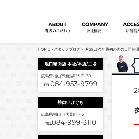
HOME
>
スタッフブログ
>
1月29日 今年最初の肉の日開催!
池口精肉店 本社/本店/工場
広島県福山市新涯町5-31-39
084-953-9799
TEL
2
焼肉いけぐち
広島県福山市伏見町1-16
084-999-3110
TEL