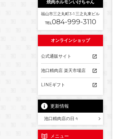
焼肉ホルモンいけちゃん
福山市三之丸町3-1 三之丸東ビル
084-999-3110
TEL
オンラインショップ
公式通販サイト
池口精肉店 楽天市場店
LINEギフト
更新情報
池口精肉店の日々
メニュー