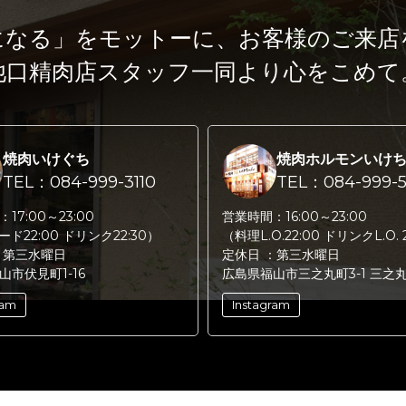
になる」をモットーに、
お客様のご来店
池口精肉店スタッフ一同より心をこめて
焼肉いけぐち
焼肉ホルモンいけ
TEL：084-999-3110
TEL：084-999-5
：
17:00～23:00
営業時間：
16:00～23:00
フード22:00 ドリンク22:30）
（料理L.O.22:00 ドリンクL.O. 
：
第三水曜日
定休日 ：
第三水曜日
山市伏見町1-16
広島県福山市三之丸町3-1 三之
ram
Instagram