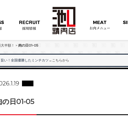
最大半額！
>
肉の日01-05
旨い！全国優勝したミンチカツ
→こちらから
026.1.19
肉の日01-05