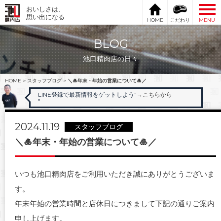
おいしさは、
思い出になる
HOME
こだわり
MENU
BLOG
池口精肉店の日々
HOME
>
スタッフブログ
>
＼🎍年末・年始の営業について🎍／
LINE登録で最新情報をゲットしよう"
→こちらから
"
2024.11.19
スタッフブログ
＼🎍年末・年始の営業について🎍／
いつも池口精肉店をご利用いただき誠にありがとうございま
す。
年末年始の営業時間と店休日につきまして下記の通りご案内
申し上げます。