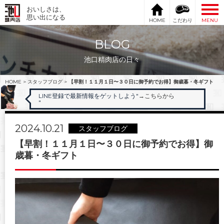
おいしさは、
思い出になる
HOME
こだわり
MENU
BLOG
池口精肉店の日々
HOME
>
スタッフブログ
>
【早割！１１月１日〜３０日に御予約でお得】御歳暮・冬ギフト
LINE登録で最新情報をゲットしよう"
→こちらから
"
2024.10.21
スタッフブログ
【早割！１１月１日〜３０日に御予約でお得】御
歳暮・冬ギフト