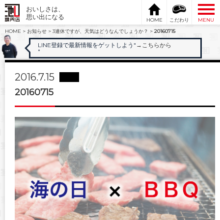
おいしさは、
思い出になる
HOME
こだわり
MENU
HOME
>
お知らせ
>
3連休ですが、天気はどうなんでしょうか？
>
20160715
LINE登録で最新情報をゲットしよう"
→こちらから
"
2016.7.15
20160715