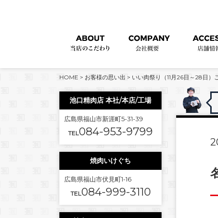
HOME
>
お客様の思い出
>
いい肉祭り（11月26日～28日
池口精肉店 本社/本店/工場
広島県福山市新涯町5-31-39
084-953-9799
TEL
2
焼肉いけぐち
広島県福山市伏見町1-16
084-999-3110
TEL