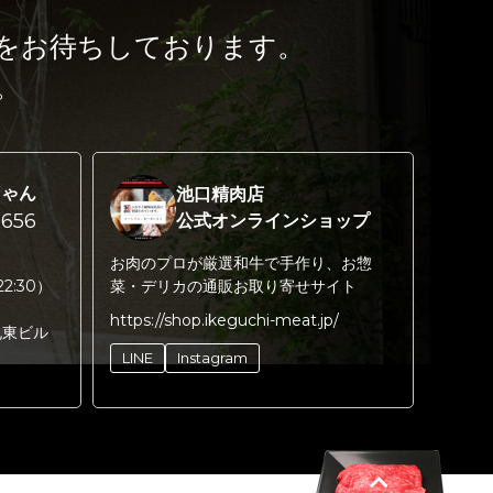
をお待ちしております。
。
ちゃん
池口精肉店
656
公式オンラインショップ
お肉のプロが厳選和牛で手作り、お惣
22:30）
菜・デリカの通販お取り寄せサイト
https://shop.ikeguchi-meat.jp/
丸東ビル
LINE
Instagram