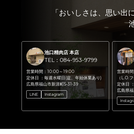
「おいしさは、思い出
池口精肉店 本店
TEL：084-953-9799
営業時間：
10:00～19:00
営業時間
定休日 ：
毎週水曜日(盆、年始休業あり)
（L.O.
広島県福山市新涯町5-31-39
定休日 
広島県福
LINE
Instagram
Instag