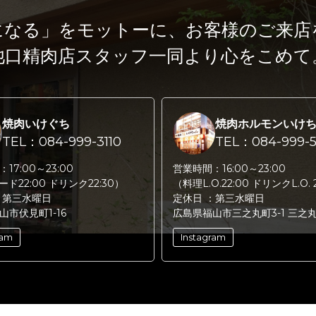
になる」をモットーに、
お客様のご来店
池口精肉店スタッフ一同より心をこめて
焼肉いけぐち
焼肉ホルモンいけ
TEL：084-999-3110
TEL：084-999-5
：
17:00～23:00
営業時間：
16:00～23:00
フード22:00 ドリンク22:30）
（料理L.O.22:00 ドリンクL.O. 
：
第三水曜日
定休日 ：
第三水曜日
山市伏見町1-16
広島県福山市三之丸町3-1 三之
ram
Instagram