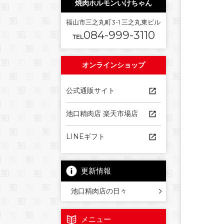
焼肉ホルモンいけちゃん
福山市三之丸町3-1 三之丸東ビル
084-999-3110
TEL
オンラインショップ
公式通販サイト
池口精肉店 楽天市場店
LINEギフト
更新情報
池口精肉店の日々
メニュー