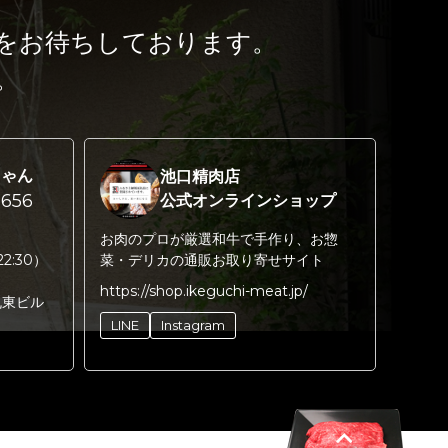
をお待ちしております。
。
ちゃん
池口精肉店
656
公式オンラインショップ
お肉のプロが厳選和牛で手作り、お惣
22:30）
菜・デリカの通販お取り寄せサイト
https://shop.ikeguchi-meat.jp/
丸東ビル
LINE
Instagram