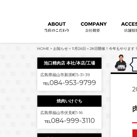
HOME
>
お知らせ
>
11月26日～28日開催！今年もやります！
池口精肉店 本社/本店/工場
広島県福山市新涯町5-31-39
084-953-9799
TEL
2
焼肉いけぐち
広島県福山市伏見町1-16
084-999-3110
TEL