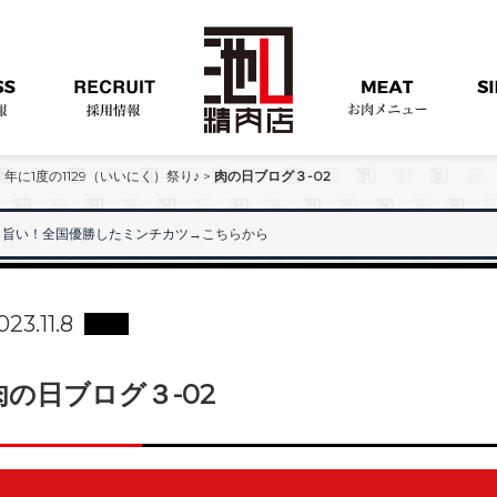
年に1度の1129（いいにく）祭り♪
>
肉の日ブログ３-02
旨い！全国優勝したミンチカツ
→こちらから
023.11.8
肉の日ブログ３-02