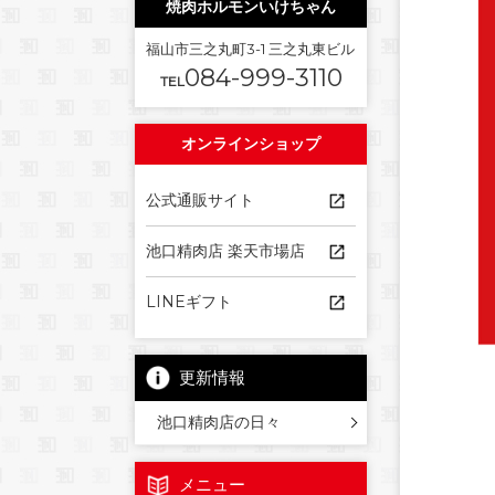
焼肉ホルモンいけちゃん
福山市三之丸町3-1 三之丸東ビル
084-999-3110
TEL
オンラインショップ
公式通販サイト
池口精肉店 楽天市場店
LINEギフト
更新情報
池口精肉店の日々
メニュー